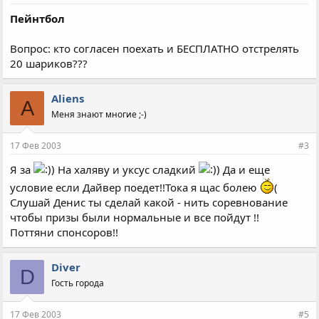
Пейнтбол
Вопрос: кто согласен поехать и БЕСПЛАТНО отстрелять
20 шариков???
Aliens
A
Меня знают многие ;-)
17 Фев 2003
#3
Я за
На халяву и уксус сладкий
Да и еще
условие если Дайвер поедет!!Тока я щас болею
(
Слушай Денис ты сделай какой - нить соревнование
чтобы призы были нормальные и все пойдут !!
Поттяни спонсоров!!
Diver
D
Гость города
17 Фев 2003
#5