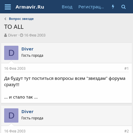
Вход
Регистрация
Вопрос звезде
TO ALL
А
Д
Diver
16 Фев 2003
в
а
т
т
Diver
о
D
а
Гость города
р
н
т
а
е
ч
16 Фев 2003
#1
м
а
ы
л
Да будут тут поститься вопросы всем "звездам" форума
а
сразу!!!
... и стало так ...
Diver
D
Гость города
16 Фев 2003
#2