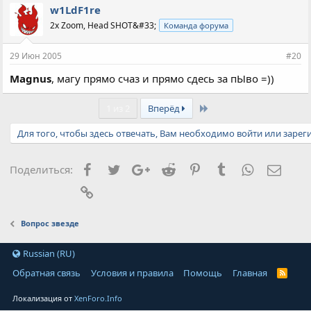
w1LdF1re
2x Zoom, Head SHOT&#33;
Команда форума
29 Июн 2005
#20
Magnus
, магу прямо счаз и прямо сдесь за пЫво =))
Last
1 из 2
Вперёд
Для того, чтобы здесь отвечать, Вам необходимо войти или зарег
Facebook
Twitter
Google+
Reddit
Pinterest
Tumblr
WhatsApp
Элект
Поделиться:
Ссылка
Вопрос звезде
Russian (RU)
Обратная связь
Условия и правила
Помощь
Главная
Локализация от
XenForo.Info