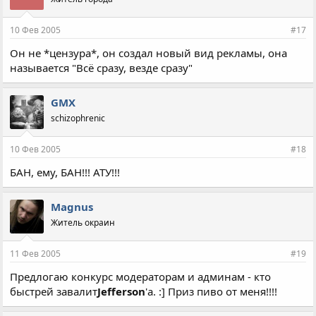
10 Фев 2005
#17
Он не *цензура*, он создал новый вид рекламы, она
называется "Всё сразу, везде сразу"
GMX
schizophrenic
10 Фев 2005
#18
БАН, ему, БАН!!! АТУ!!!
Magnus
Житель окраин
11 Фев 2005
#19
Предлогаю конкурс модераторам и админам - кто
быстрей завалит
Jefferson
'а. :] Приз пиво от меня!!!!