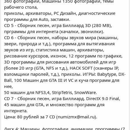
360 фотографий, Машины 1350 фотографий, темы
рабочего стола,
приколы, архиваторы, PC Дизайн, диагностические
программы для Auto, заставки.
CD 5 - Сборник песен, игра Биллиард 3D (280 MB),
прграммы для интернета (качалки, звонилки).
CD 6 - Сборник песен, наборы звуков мира (машины,
звери, природа и т.д.), программа для вытягивания
звуков из игр, статистика машин, архиваторы,
рисование курсоров, иконок, 12 программ по графике,
3D программы для рисования автомобилей для игр
(более 20 игр (GTA, NFS и т.д.), HACK SOFT (сканеры IP,
взломщики паролей, т.д.), приколы. ИГРЫ: Babytype, DX-
Ball, 100 Машин для GTA III И VC и куча программ для
нее,
50 машин для NFS3,4, StripTetris, SnowWare.
CD 7 - Сборник песен, игра Биллиард. DirectX 9.0 Final,
45 машин для GTA, и множество программ для
интернета.
Цена: 80 рублей за 7 CD (numizmx@mail.ru).
Диск 4: Машины, фотографии, анимации, программы (7