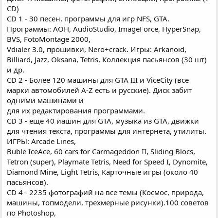
CD)
CD 1 - 30 песен, программы для игр NFS, GTA.
Программы: АОН, AudioStudio, ImageForce, HyperSnap,
BVS, FotoMontage 2000,
Vdialer 3.0, прошивки, Nero+crack. Игры: Arkanoid,
Billiard, Jazz, Oksana, Tetris, Коллекция пасьянсов (30 шт)
и др.
CD 2 - Более 120 машины для GTA III и ViceCity (все
марки автомобилей A-Z есть и русские). Диск забит
одними машинами и
для их редактирования программами.
CD 3 - еще 40 иашин для GTA, музыка из GTA, движки
для чтения текста, программы для интернета, утилиты.
ИГРЫ: Arcade Lines,
Buble IceAce, 60 cars for Carmageddon II, Sliding Blocs,
Tetron (super), Playmate Tetris, Need for Speed I, Dynomite,
Diamond Mine, Light Tetris, Карточные игры (около 40
пасьянсов).
CD 4 - 2235 фотографий на все темы (Космос, природа,
машины, топмодели, трехмерные рисунки).100 советов
по Photoshop,