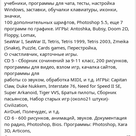
учебники, программы для чата, тесты, настройка
Windows, заставки, обучалки клавиатуры, иконки,
значки,
100 дополнительных шрифтов, Photoshop 5.5, еще 7
программ по графике. ИГРЫ: Antoshka, Bubsy, Doom 2D,
Floppy, Lomax,
SeaWar I, SeaWar II, Tetris, Tetris 1999, Tetris 2003, Zmeika
(Snake), Puzzle, Cards games, Перестройка,
О счастливчик, карточные игры.
CD 5 - Сборник сочинений за 9-11 класс, 200 рисунков,
программы для видео, взлом игр, качалка сайтов,
программы для
работы со звуком, обработка MIDI, и т.д. ИГРЫ: Capitan
Claw, Duke Nukkem, Interstate 76, Need for Speed II SE,
Super Arkanoid, Tiger VVS, Братья пилоты, Сборник
пасьянсов, Набор старых игр (около21 штуки)-
Civilization,
AirDuel, Полечудес, и т.д.
CD 6 - 600 рисунков, анимаций, звуков. Документация
по радио, Photoshop, Bios. Программы: Photoshop, Xara
3D, Articons,