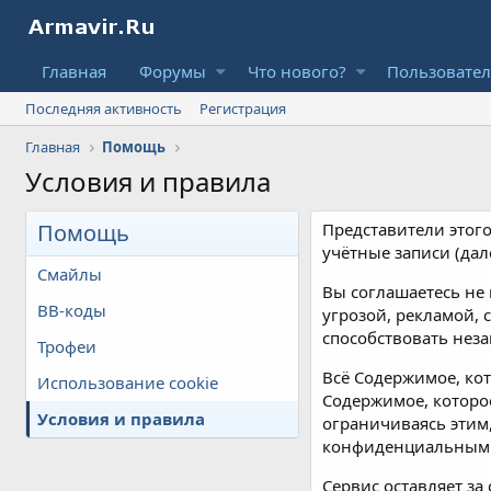
Главная
Форумы
Что нового?
Пользовате
Последняя активность
Регистрация
Главная
Помощь
Условия и правила
Помощь
Представители этого
учётные записи (дал
Смайлы
Вы соглашаетесь не
BB-коды
угрозой, рекламой,
способствовать нез
Трофеи
Всё Содержимое, ко
Использование cookie
Содержимое, которое
Условия и правила
ограничиваясь этим,
конфиденциальным
Сервис оставляет з