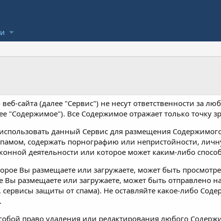
ли
 веб-сайта (далее "Сервис") не несут ответственности за л
ее "Содержимое"). Все Содержимое отражает только точку зр
 использовать данный Сервис для размещения Содержимого,
 спамом, содержать порнографию или непристойности, лич
аконной деятельности или которое может каким-либо спосо
торое Вы размещаете или загружаете, может быть просмотр
 Вы размещаете или загружаете, может быть отправлено на
 сервисы защиты от спама). Не оставляйте какое-либо Сод
.
а собой право удаления или редактирования любого Содержи