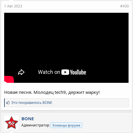
и
1 Авг 2023
#430
:
Новая песня. Молодец tech9, держит марку!
С
Это понравилось
BONE
и
м
п
BONE
а
Администратор
Команда форума
т
и