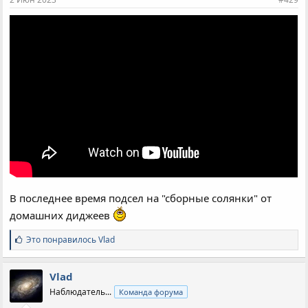
:
В последнее время подсел на "сборные солянки" от
домашних диджеев
С
Это понравилось
Vlad
и
м
п
Vlad
а
Наблюдатель...
Команда форума
т
и