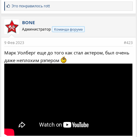
С
Это понравилось
rott
и
м
п
BONE
а
Администратор
Команда форума
т
и
и
9 Фев 2023
#423
:
Марк Уолберг еще до того как стал актером, был очень
даже неплохим рэпером