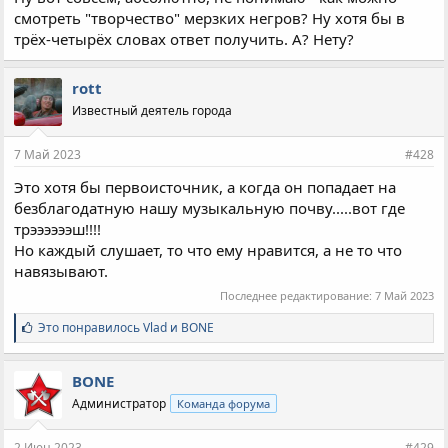
смотреть "творчество" мерзких негров? Ну хотя бы в
трёх-четырёх словах ответ получить. А? Нету?
rott
Известный деятель города
7 Май 2023
#428
Это хотя бы первоисточник, а когда он попадает на
безблагодатную нашу музыкальную почву.....вот где
трээээээш!!!!
Но каждый слушает, то что ему нравится, а не то что
навязывают.
Последнее редактирование:
7 Май 2023
С
Это понравилось
Vlad
и
BONE
и
м
п
BONE
а
Администратор
Команда форума
т
и
и
2 Июн 2023
#429