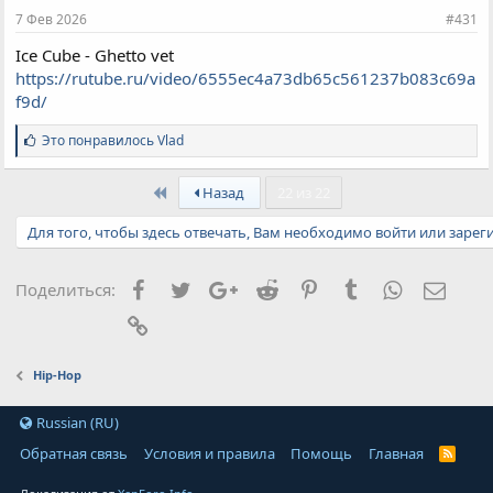
и
7 Фев 2026
#431
:
Ice Cube - Ghetto vet
https://rutube.ru/video/6555ec4a73db65c561237b083c69a
f9d/
С
Это понравилось
Vlad
и
м
First
п
Назад
22 из 22
а
т
Для того, чтобы здесь отвечать, Вам необходимо войти или зарег
и
и
:
Facebook
Twitter
Google+
Reddit
Pinterest
Tumblr
WhatsApp
Элект
Поделиться:
Ссылка
Hip-Hop
Russian (RU)
Обратная связь
Условия и правила
Помощь
Главная