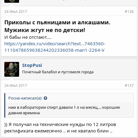
24 Июл 2017
#136
Приколы с пьяницами и алкашами.
Мужики
жгут не по детски!
И бабы не отстают....
https://yandex.ru/video/search?text...7463560-
1110478659638244202336058-man1-2264-V
StopPusi
Почетный балабол и пустомеля города
24 Июл 2017
#137
Росна написал(а):
нам в лаборатории спирт давали 1 л на месяц,... хорошие
давние времена
)) Я получал на технические нужды по 12 литров
ректификата ежемесячно .. и не хватало блин ..