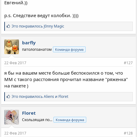
Евгений.))
p.s. Следствие ведут колобки. ))))
С
Это понравилось
J0nny Magic
и
м
п
barfly
а
патологоанатом
Команда форума
т
и
и
22 Фев 2017
#127
:
я бы на вашем месте больше беспокоился о том, что
ММ с такого расстояния прочитал название "ряженка"
на пакете )
С
Это понравилось
Aliens
и
Floret
и
м
п
Floret
а
Скользящая по...
Команда форума
т
и
и
22 Фев 2017
#128
: