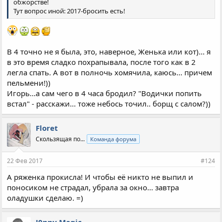
обжорстве!
Тут вопрос иной: 2017-бросить есть!
В 4 точно не я была, это, наверное, Женька или кот)... я
в это время сладко похрапывала, после того как в 2
легла спать. А вот в полночь хомячила, каюсь... причем
пельмени!))
Игорь...а сам чего в 4 часа бродил? "Водички попить
встал" - расскажи... тоже небось точил.. борщ с салом?))
Floret
Скользящая по...
Команда форума
22 Фев 2017
#124
А ряженка прокисла! И чтобы её никто не выпил и
поносиком не страдал, убрала за окно... завтра
оладушки сделаю. =)
J0nny Magic