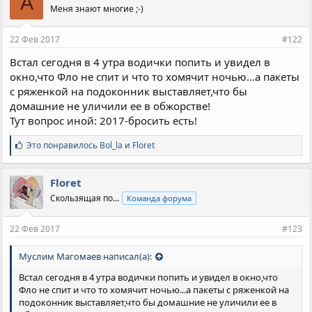
A
Меня знают многие ;-)
22 Фев 2017
#122
Встал сегодня в 4 утра водички попить и увидел в
окно,что Фло не спит и что то хомячит ночью...а пакеты
с ряженкой на подоконник выставляет,что бы
домашние не уличили ее в обжорстве!
Тут вопрос иной: 2017-бросить есть!
С
Это понравилось
Bol_la
и
Floret
и
м
п
Floret
а
Скользящая по...
Команда форума
т
и
и
22 Фев 2017
#123
:
Муслим Магомаев написал(а):
Встал сегодня в 4 утра водички попить и увидел в окно,что
Фло не спит и что то хомячит ночью...а пакеты с ряженкой на
подоконник выставляет,что бы домашние не уличили ее в