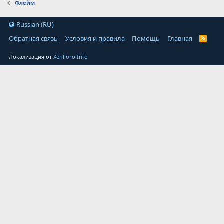
Флейм
Russian (RU)
Обратная связь
Условия и правила
Помощь
Главная
Локализация от
XenForo.Info