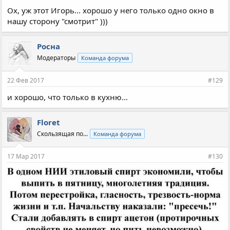
Ох, уж этот Игорь... хорошо у него только одно окно в
нашу сторону "смотрит" )))
Росна
Модераторы
Команда форума
22 Фев 2017
#129
и хорошо, что только в кухню...
Floret
Скользящая по...
Команда форума
17 Мар 2017
#130