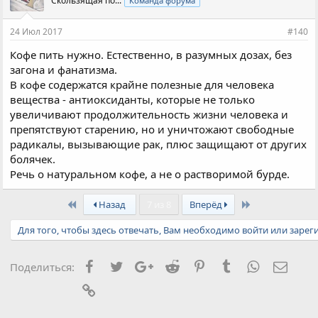
Скользящая по...
Команда форума
24 Июл 2017
#140
Кофе пить нужно. Естественно, в разумных дозах, без
загона и фанатизма.
В кофе содержатся крайне полезные для человека
вещества - антиоксиданты, которые не только
увеличивают продолжительность жизни человека и
препятствуют старению, но и уничтожают свободные
радикалы, вызывающие рак, плюс защищают от других
болячек.
Речь о натуральном кофе, а не о растворимой бурде.
First
Last
Назад
7 из 8
Вперёд
Для того, чтобы здесь отвечать, Вам необходимо войти или зарег
Facebook
Twitter
Google+
Reddit
Pinterest
Tumblr
WhatsApp
Элект
Поделиться:
Ссылка