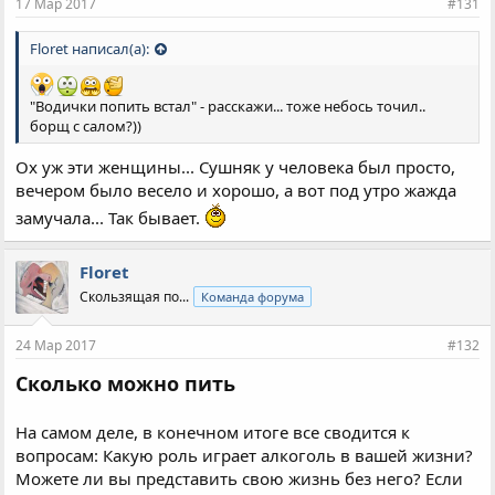
17 Мар 2017
#131
:
Floret написал(а):
"Водички попить встал" - расскажи... тоже небось точил..
борщ с салом?))
Ох уж эти женщины... Сушняк у человека был просто,
вечером было весело и хорошо, а вот под утро жажда
замучала... Так бывает.
Floret
Скользящая по...
Команда форума
24 Мар 2017
#132
Сколько можно пить
На самом деле, в конечном итоге все сводится к
вопросам: Какую роль играет алкоголь в вашей жизни?
Можете ли вы представить свою жизнь без него? Если