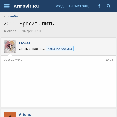
Вход
Регистрация
Флейм
2011 - Бросить пить
А
Д
Aliens
16 Дек 2010
в
а
т
т
Floret
о
а
Скользящая по...
Команда форума
р
н
т
а
е
ч
22 Фев 2017
#121
м
а
ы
л
а
Aliens