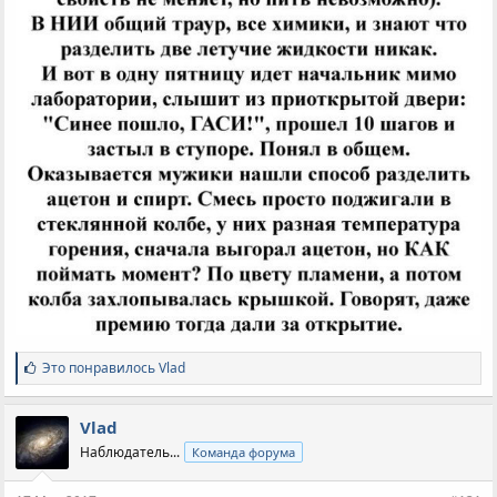
С
Это понравилось
Vlad
и
м
п
Vlad
а
Наблюдатель...
Команда форума
т
и
и