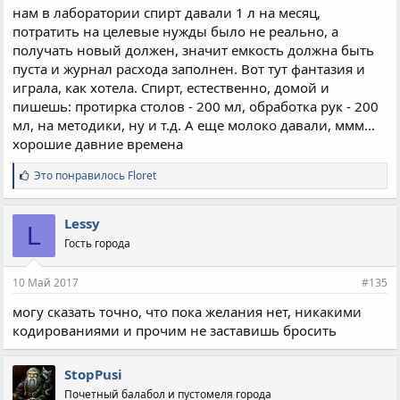
нам в лаборатории спирт давали 1 л на месяц,
потратить на целевые нужды было не реально, а
получать новый должен, значит емкость должна быть
пуста и журнал расхода заполнен. Вот тут фантазия и
играла, как хотела. Спирт, естественно, домой и
пишешь: протирка столов - 200 мл, обработка рук - 200
мл, на методики, ну и т.д. А еще молоко давали, ммм...
хорошие давние времена
С
Это понравилось
Floret
и
м
п
Lessy
L
а
Гость города
т
и
и
10 Май 2017
#135
:
могу сказать точно, что пока желания нет, никакими
кодированиями и прочим не заставишь бросить
StopPusi
Почетный балабол и пустомеля города