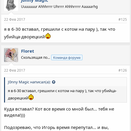
Uuuuuuur Ahhhrrrr Uhrrrr Ahhhrrrrr Aaaaarhg
22 Фев 2017
#125
я в 6-30 вставал, грешили с котом на пару ), так что
убийца-дворецкий
Floret
Скользящая по...
Команда форума
22 Фев 2017
#126
J0nny Magic написал(а):
я в 6-30 вставал, грешили с котом на пару ), так что убийца-
дворецкий
Куда вставал? Кот все время со мной был... тебя не
видела!)))
Подозреваю, что Игорь время перепутал... и вы,