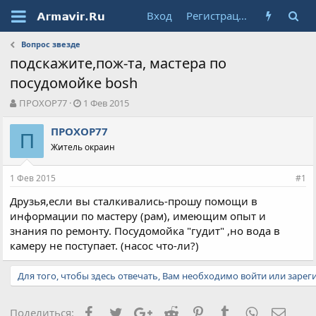
Вход
Регистрация
Вопрос звезде
подскажите,пож-та, мастера по
посудомойке bosh
А
Д
ПРОХОР77
1 Фев 2015
в
а
т
т
ПРОХОР77
П
о
а
Житель окраин
р
н
т
а
1 Фев 2015
е
ч
#1
м
а
Друзья,если вы сталкивались-прошу помощи в
ы
л
информации по мастеру (рам), имеющим опыт и
а
знания по ремонту. Посудомойка "гудит" ,но вода в
камеру не поступает. (насос что-ли?)
Для того, чтобы здесь отвечать, Вам необходимо войти или зарег
Facebook
Twitter
Google+
Reddit
Pinterest
Tumblr
WhatsApp
Элект
Поделиться: