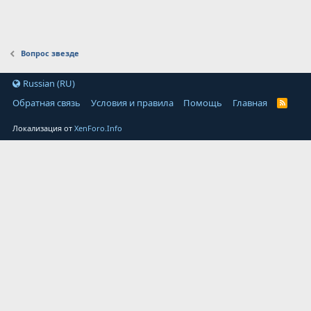
Вопрос звезде
Russian (RU)
Обратная связь
Условия и правила
Помощь
Главная
Локализация от
XenForo.Info