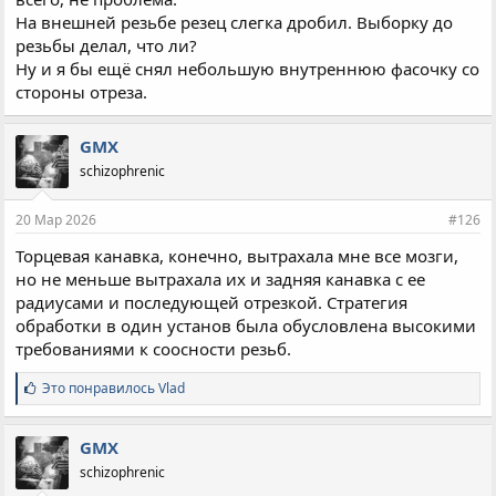
На внешней резьбе резец слегка дробил. Выборку до
резьбы делал, что ли?
Ну и я бы ещё снял небольшую внутреннюю фасочку со
стороны отреза.
GMX
schizophrenic
20 Мар 2026
#126
Торцевая канавка, конечно, вытрахала мне все мозги,
но не меньше вытрахала их и задняя канавка с ее
радиусами и последующей отрезкой. Стратегия
обработки в один установ была обусловлена высокими
требованиями к соосности резьб.
С
Это понравилось
Vlad
и
м
п
GMX
а
schizophrenic
т
и