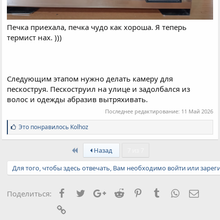
Печка приехала, печка чудо как хороша. Я теперь
термист нах. )))
Следующим этапом нужно делать камеру для
пескоструя. Пескоструил на улице и задолбался из
волос и одежды абразив вытряхивать.
Последнее редактирование:
11 Май 2026
С
Это понравилось
Kolhoz
и
м
First
п
Назад
7 из 7
а
т
Для того, чтобы здесь отвечать, Вам необходимо войти или зарег
и
и
:
Facebook
Twitter
Google+
Reddit
Pinterest
Tumblr
WhatsApp
Элект
Поделиться:
Ссылка