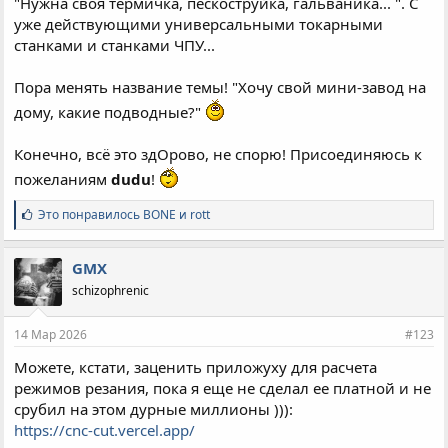
"Нужна своя термичка, пескоструйка, гальваника... ". С
уже действующими универсальными токарными
станками и станками ЧПУ...
Пора менять название темы! "Хочу свой мини-завод на
дому, какие подводные?"
Конечно, всё это здОрово, не спорю! Присоединяюсь к
пожеланиям
dudu
!
С
Это понравилось
BONE
и
rott
и
м
п
GMX
а
schizophrenic
т
и
и
14 Мар 2026
#123
:
Можете, кстати, заценить приложуху для расчета
режимов резания, пока я еще не сделал ее платной и не
срубил на этом дурные миллионы ))):
https://cnc-cut.vercel.app/