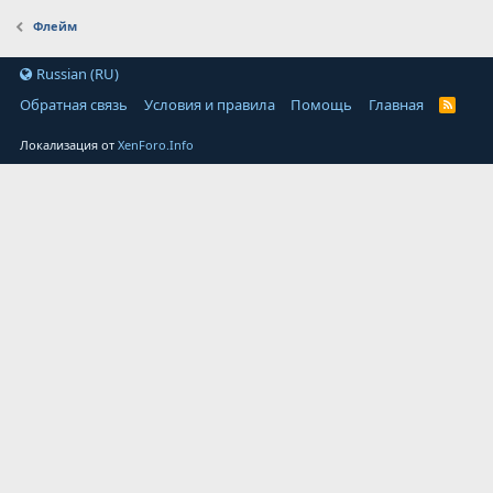
Флейм
Russian (RU)
Обратная связь
Условия и правила
Помощь
Главная
Локализация от
XenForo.Info