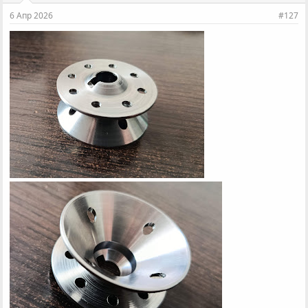
и
6 Апр 2026
#127
: