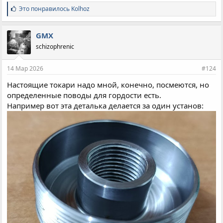
С
Это понравилось
Kolhoz
и
м
п
GMX
а
schizophrenic
т
и
и
14 Мар 2026
#124
:
Настоящие токари надо мной, конечно, посмеются, но
определенные поводы для гордости есть.
Например вот эта деталька делается за один установ: