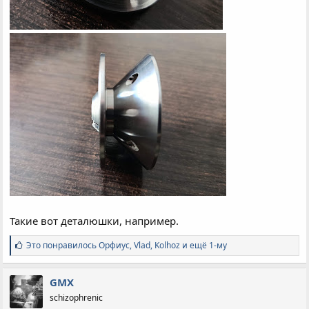
Такие вот деталюшки, например.
С
Это понравилось
Орфиус
,
Vlad
,
Kolhoz и ещё 1-му
и
м
п
GMX
а
schizophrenic
т