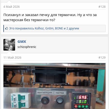
и
и
4 Май 2026
#128
:
Психанул и заказал печку для термички. Ну а что за
мастерская без термички-то?
С
Это понравилось
Kolhoz
,
Gn0m
,
BONE и 2 другим
и
м
п
GMX
а
schizophrenic
т
и
и
11 Май 2026
#129
: