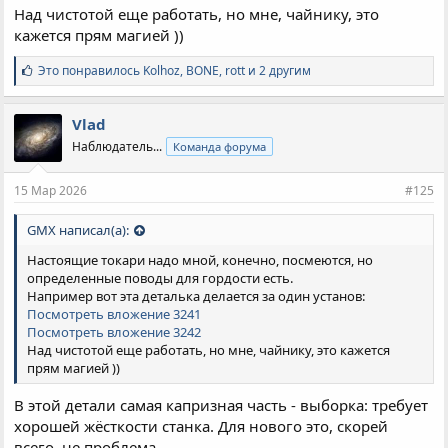
Над чистотой еще работать, но мне, чайнику, это
кажется прям магией ))
С
Это понравилось
Kolhoz
,
BONE
,
rott и 2 другим
и
м
п
Vlad
а
Наблюдатель...
Команда форума
т
и
и
15 Мар 2026
#125
:
GMX написал(а):
Настоящие токари надо мной, конечно, посмеются, но
определенные поводы для гордости есть.
Например вот эта деталька делается за один установ:
Посмотреть вложение 3241
Посмотреть вложение 3242
Над чистотой еще работать, но мне, чайнику, это кажется
прям магией ))
В этой детали самая капризная часть - выборка: требует
хорошей жёсткости станка. Для нового это, скорей
всего, не проблема.