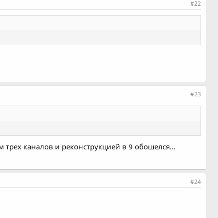
#22
#23
м трех каналов и реконструкцией в 9 обошелся...
#24