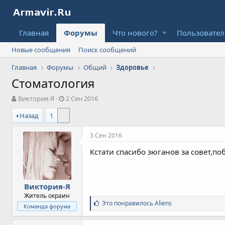
Главная
Форумы
Что нового?
Пользовате
Новые сообщения
Поиск сообщений
Главная
Форумы
Общий
Здоровье
Стоматология
А
Д
Виктория-Я
2 Сен 2016
в
а
Назад
1
2
т
т
о
а
р
н
3 Сен 2016
т
а
Кстати спасибо зюганов за совет,п
е
ч
м
а
ы
л
а
Виктория-Я
Житель окраин
С
Это понравилось
Aliens
Команда форума
и
м