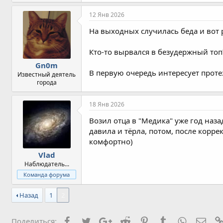
м
п
12 Янв 2026
а
т
На выходных случилась беда и вот 
и
и
Кто-то вырвался в безудержный топ
:
Gn0m
В первую очередь интересует проте
Известный деятель
города
18 Янв 2026
Возил отца в "Медика" уже год наза
давила и тёрла, потом, после коррек
комфортно)
Vlad
Наблюдатель...
Команда форума
Назад
1
2
Facebook
Twitter
Google+
Reddit
Pinterest
Tumblr
WhatsApp
Элек
Поделиться: