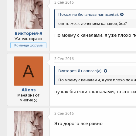
п
3 Сен 2016
а
т
Похож на Зюганова написал(а):
и
и
опять же...с лечением каналов, без?
:
Виктория-Я
По моему с каналами, я уже плохо 
Житель окраин
Команда форума
3 Сен 2016
A
Виктория-Я написал(а):
По моему с каналами, я уже плохо помн
Aliens
ну как бы если с каналами, то это 
Меня знают
многие ;-)
3 Сен 2016
Это дорого все равно