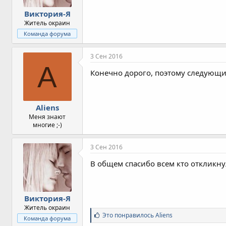
Виктория-Я
Житель окраин
Команда форума
3 Сен 2016
A
Конечно дорого, поэтому следующий
Aliens
Меня знают
многие ;-)
3 Сен 2016
В общем спасибо всем кто откликну
Виктория-Я
Житель окраин
С
Это понравилось
Aliens
Команда форума
и