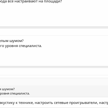
рода все настраивают на площади?
белым шумом?
о уровня специалиста.
ым шумом?
ровня специалиста.
акустику к технике, настроить сетевые проигрыватели, наст