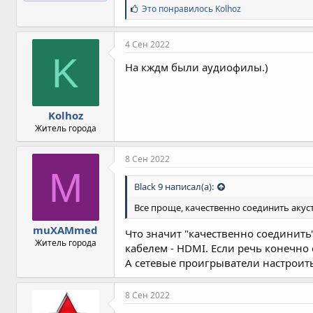
С
Это понравилось
Kolhoz
и
м
п
4 Сен 2022
а
K
т
На кждм были аудиофилы.)
и
и
:
Kolhoz
Житель города
8 Сен 2022
M
Black 9 написал(а):
Все проще, качественно соединить акуст
muXAMmed
Что значит "качественно соединить"
Житель города
кабелем - HDMI. Если речь конечно
А сетевые проигрыватели настроит
8 Сен 2022