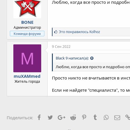
Люблю, когда все просто и подробн
BONE
Администратор
С
Это понравилось
Kolhoz
Команда форума
и
м
п
9 Сен 2022
а
M
т
Black 9 написал(а):
и
и
Люблю, когда все просто и подробно оп
:
muXAMmed
Просто никто не вчитывается в инст
Житель города
Если не найдете "специалиста", то
Facebook
Twitter
Google+
Reddit
Pinterest
Tumblr
WhatsApp
Элек
Поделиться: