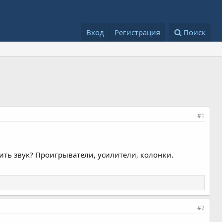
Вход
Регистрация
Поиск
#1
оить звук? Проигрыватели, усилители, колонки.
#2