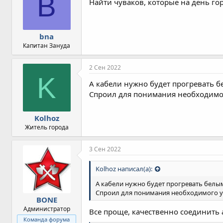
B
Найти чуваков, которые на день го
и
и
:
bna
Капитан Зануда
2 Сен 2022
K
А кабели нужно будет прогревать 
Спроил для понимания необходимог
Kolhoz
Житель города
3 Сен 2022
Kolhoz написал(а):
А кабели нужно будет прогревать бел
Спроил для понимания необходимого у
BONE
Администратор
Все проще, качественно соединить 
Команда форума