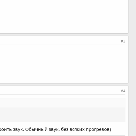
#3
#4
роить звук. Обычный звук, без всяких прогревов)