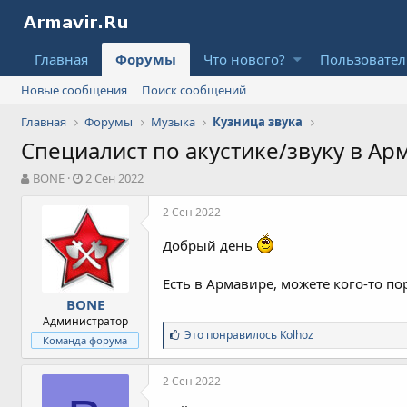
Главная
Форумы
Что нового?
Пользовате
Новые сообщения
Поиск сообщений
Главная
Форумы
Музыка
Кузница звука
Специалист по акустике/звуку в Арм
А
Д
BONE
2 Сен 2022
в
а
т
т
2 Сен 2022
о
а
р
н
Добрый день
т
а
е
ч
Есть в Армавире, можете кого-то п
м
а
BONE
ы
л
Администратор
а
С
Это понравилось
Kolhoz
Команда форума
и
м
п
2 Сен 2022
а
т