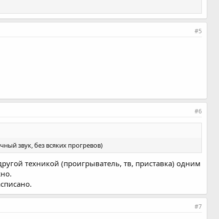
#5
#6
чный звук, без всяких прогревов)
 другой техникой (проигрыватель, тв, приставка) одним
жно.
асписано.
#7