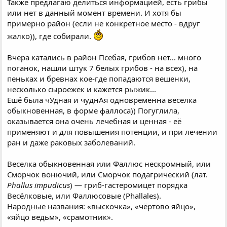
Также предлагаю делиться информацией, есть грибы
или нет в данный момент времени. И хотя бы
примерно район (если не конкретное место - вдруг
жалко)), где собирали.
Вчера катались в район Псебая, грибов нет... много
поганок, нашли штук 7 белых грибов - на всех), на
пеньках и бревнах кое-где попадаются вешенки,
несколько сыроежек и кажется рыжик...
Ешё была чУдная и чуднАя одновременна веселка
обыкновенная, в форме фаллоса)) Погуглила,
оказывается она очень лечебная и ценная - её
применяют и для повышения потенции, и при лечении
ран и даже раковых заболеваний.
Веселка обыкновенная или Фаллюс нескромный, или
Сморчок вонючий, или Сморчок подагрический (лат.
Phallus impudicus
) — гриб-гастеромицет порядка
Весёлковые, или Фаллюсовые (Phallales).
Народные названия: «выскочка», «чёртово яйцо»,
«яйцо ведьм», «срамотник».