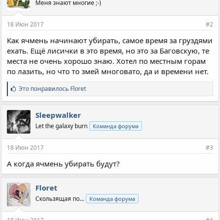
Меня знают многие ;-)
т
и
и
18 Июн 2017
#2
:
Как ячмень начинают убирать, самое время за груздями
ехать. Ещё лисички в это время, но это за Баговскую, те
места не очень хорошо знаю. Хотел по местным горам
по лазить, но что то змей многовато, да и времени нет.
С
Это понравилось
Floret
и
м
п
Sleepwalker
а
Let the galaxy burn
Команда форума
т
и
и
18 Июн 2017
#3
:
А когда ячмень убирать будут?
Floret
Скользящая по...
Команда форума