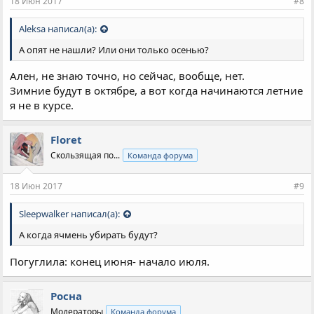
18 Июн 2017
#8
Aleksa написал(а):
А опят не нашли? Или они только осенью?
Ален, не знаю точно, но сейчас, вообще, нет.
Зимние будут в октябре, а вот когда начинаются летние
я не в курсе.
Floret
Скользящая по...
Команда форума
18 Июн 2017
#9
Sleepwalker написал(а):
А когда ячмень убирать будут?
Погуглила: конец июня- начало июля.
Росна
Модераторы
Команда форума