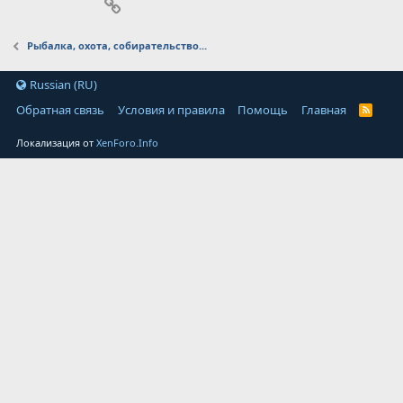
Ссылка
Рыбалка, охота, собирательство...
Russian (RU)
Обратная связь
Условия и правила
Помощь
Главная
Локализация от
XenForo.Info