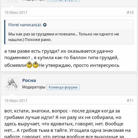
19 Июн 2017
#10
Floret написал(а):
Мы как раз за груздями и поехали... Только ни одного не
нашли.) Похоже рано.
а там разве есть грузди? их оказывается удачно
подменяют , я купила как-то баллон типа груздей,
обсмеяли
Не утверждаю, просто интересуюсь
Росна
Модераторы
Команда форума
19 Июн 2017
#11
вот, кстати, знатоки, вопрос - после дождя когда за
грибами лучше идти? Я ни разу их не собирала, но
здесь выручает, что ядовитых, говорят, нет. Вообще
нет... А грибов тьма в тайге. Угощала одна знакомая на
работе, говорит, что летом вообще все выходные за