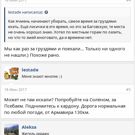
18 Июн 2017
#4
lestade написал(а):
Как ячмень начинают убирать, самое время за груздями
ехать. Ещё лисички в это время, но это за Баговскую, те места
не очень хорошо знаю. Хотел по местным горам по лазить,
но что то змей многовато, да и времени нет.
Мы как раз за груздями и поехали... Только ни одного
не нашли.) Похоже рано.
lestade
Меня знают многие ;-)
18 Июн 2017
#5
Может не там искали? Попробуйте на Солёном, за
Псебаем. Поднимитесь к кардону. Дорога нормальная
по любой погоде, от Армавира 130км.
Aleksa
Житель окраин