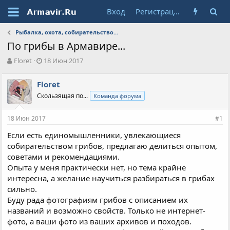
Вход
Регистрация
Рыбалка, охота, собирательство...
По грибы в Армавире...
А
Д
Floret
18 Июн 2017
в
а
т
т
Floret
о
а
Скользящая по...
Команда форума
р
н
т
а
е
ч
18 Июн 2017
#1
м
а
ы
л
Если есть единомышленники, увлекающиеся
а
собирательством грибов, предлагаю делиться опытом,
советами и рекомендациями.
Опыта у меня практически нет, но тема крайне
интересна, а желание научиться разбираться в грибах
сильно.
Буду рада фотографиям грибов с описанием их
названий и возможно свойств. Только не интернет-
фото, а ваши фото из ваших архивов и походов.