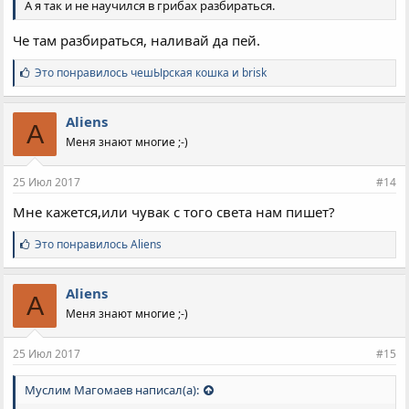
А я так и не научился в грибах разбираться.
Че там разбираться, наливай да пей.
С
Это понравилось
чешЫрская кошка
и
brisk
и
м
п
Aliens
A
а
Меня знают многие ;-)
т
и
и
25 Июл 2017
#14
:
Мне кажется,или чувак с того света нам пишет?
С
Это понравилось
Aliens
и
м
п
Aliens
A
а
Меня знают многие ;-)
т
и
и
25 Июл 2017
#15
:
Муслим Магомаев написал(а):