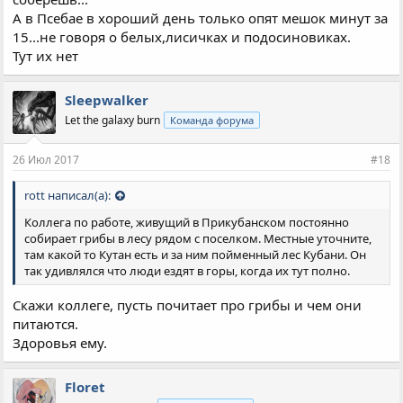
А в Псебае в хороший день только опят мешок минут за
15...не говоря о белых,лисичках и подосиновиках.
Тут их нет
Sleepwalker
Let the galaxy burn
Команда форума
26 Июл 2017
#18
rott написал(а):
Коллега по работе, живущий в Прикубанском постоянно
собирает грибы в лесу рядом с поселком. Местные уточните,
там какой то Кутан есть и за ним пойменный лес Кубани. Он
так удивлялся что люди ездят в горы, когда их тут полно.
Скажи коллеге, пусть почитает про грибы и чем они
питаются.
Здоровья ему.
Floret