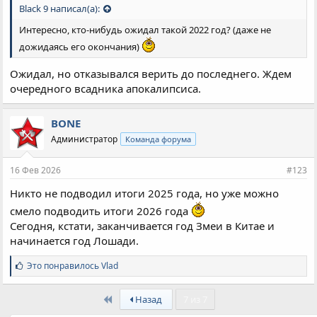
Black 9 написал(а):
Интересно, кто-нибудь ожидал такой 2022 год? (даже не
дожидаясь его окончания)
Ожидал, но отказывался верить до последнего. Ждем
очередного всадника апокалипсиса.
BONE
Администратор
Команда форума
16 Фев 2026
#123
Никто не подводил итоги 2025 года, но уже можно
смело подводить итоги 2026 года
Сегодня, кстати, заканчивается год Змеи в Китае и
начинается год Лошади.
С
Это понравилось
Vlad
и
м
First
п
Назад
7 из 7
а