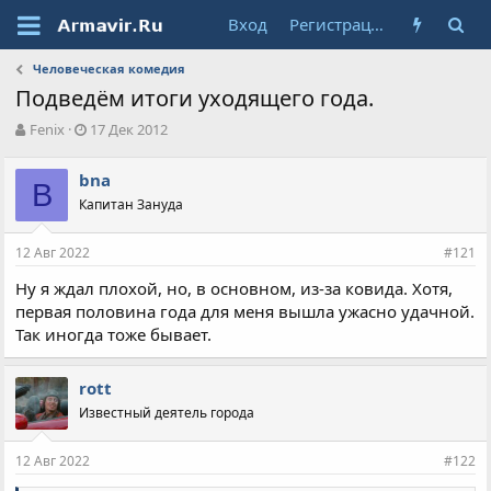
Вход
Регистрация
Человеческая комедия
Подведём итоги уходящего года.
А
Д
Fenix
17 Дек 2012
в
а
т
т
bna
о
B
а
Капитан Зануда
р
н
т
а
е
ч
12 Авг 2022
#121
м
а
ы
л
Ну я ждал плохой, но, в основном, из-за ковида. Хотя,
а
первая половина года для меня вышла ужасно удачной.
Так иногда тоже бывает.
rott
Известный деятель города
12 Авг 2022
#122