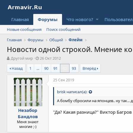
Главная
Форумы
Что нового?
Пользовате
Новые сообщения
Поиск сообщений
Главная
Форумы
Общий
Флейм
Новости одной строкой. Мнение к
А
Д
Другой мир
26 Окт 2012
в
а
Назад
1
...
90
91
92
93
Вперёд
т
т
о
а
р
н
25 Сен 2019
т
а
е
ч
brisk написал(а):
м
а
ы
л
А бомбу сбросили на японцев.. ну так...
а
Незабор
"Да? Какая разница?" Виктор Багров
Бандлов
Меня знают
многие ;-)