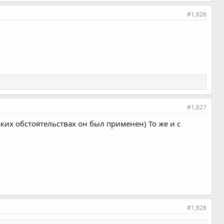
#1,826
#1,827
каких обстоятельствах он был применен) То же и с
#1,828