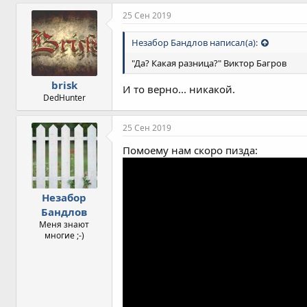
25 Сен 2019
Незабор Бандлов написал(а):
"Да? Какая разница?" Виктор Багров
brisk
И то верно... никакой.
DedHunter
25 Сен 2019
Помоему нам скоро пизда:
Незабор
Бандлов
Меня знают
многие ;-)