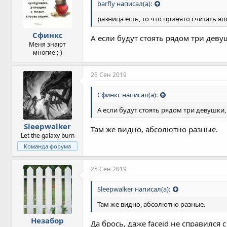
barfly написал(а):
разница есть, то что принято считать я
Сфинкс
А если будут стоять рядом три деву
Меня знают
многие ;-)
25 Сен 2019
Сфинкс написал(а):
А если будут стоять рядом три девушки, 
Sleepwalker
Там же видно, абсолютно разные.
Let the galaxy burn
Команда форума
25 Сен 2019
Sleepwalker написал(а):
Там же видно, абсолютно разные.
Незабор
Да брось, даже faceid не справился 