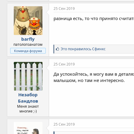
25 Сен 2019
разница есть, то что принято счита
barfly
патологоанатом
С
Это понравилось
Сфинкс
Команда форума
и
м
п
25 Сен 2019
а
т
Да успокойтесь, я могу вам в деталя
и
малышом, но там не интересно.
и
:
Незабор
Бандлов
Меня знают
многие ;-)
25 Сен 2019