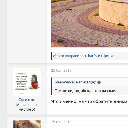
С
Это понравилось
barfly
и
Сфинкс
и
м
п
25 Сен 2019
а
т
Sleepwalker написал(а):
и
и
Там же видно, абсолютно разные.
:
Сфинкс
Что именно, на что обратить внима
Меня знают
многие ;-)
25 Сен 2019