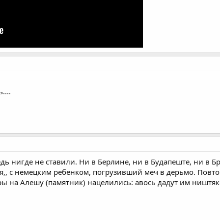
....
ведь нигде не ставили. Ни в Берлине, ни в Будапеште, ни в Б
ня,, с немецким ребенком, погрузивший меч в дерьмо. Повтор
гары на Алешу (памятник) нацелились: авось дадут им ништя