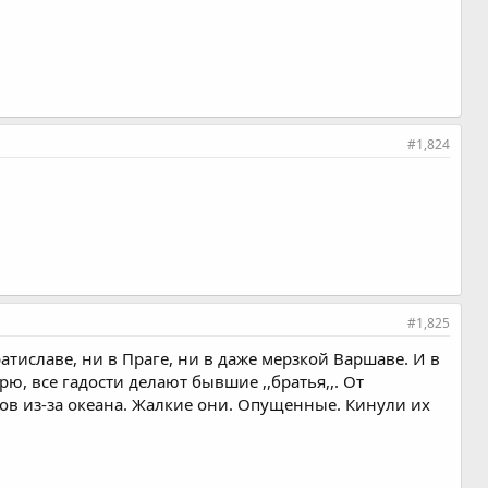
#1,824
#1,825
ратиславе, ни в Праге, ни в даже мерзкой Варшаве. И в
ю, все гадости делают бывшие ,,братья,,. От
ков из-за океана. Жалкие они. Опущенные. Кинули их