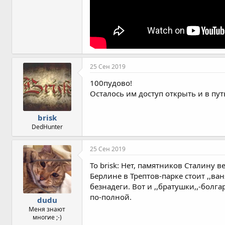
25 Сен 2019
100пудово!
Осталось им доступ открыть и в путь
brisk
DedHunter
25 Сен 2019
То brisk: Нет, памятников Сталину 
Берлине в Трептов-парке стоит ,,ва
безнадеги. Вот и ,,братушки,,-бол
по-полной.
dudu
Меня знают
многие ;-)