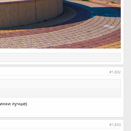
#1,832
аинки лучше)
#1,833