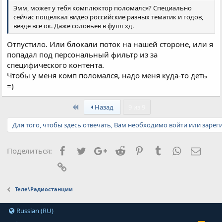
Эмм, может у тебя комплюктор поломался? Специально
сейчас пощелкал видео российские разных тематик и годов,
везде все ок. Даже соловьев в фулл хд.
Отпустило. Или блокали поток на нашей стороне, или я
попадал под персональный фильтр из за
специфического контента.
Чтобы у меня комп поломался, надо меня куда-то деть
=)
First
Назад
9 из 9
Для того, чтобы здесь отвечать, Вам необходимо войти или зарег
Facebook
Twitter
Google+
Reddit
Pinterest
Tumblr
WhatsApp
Элект
Поделиться:
Ссылка
Теле\Радиостанции
Russian (RU)