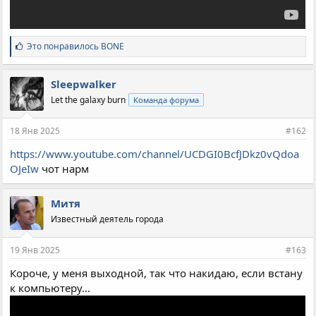
С
Это понравилось
BONE
и
м
п
Sleepwalker
а
Let the galaxy burn
Команда форума
т
и
и
18 Янв 2025
#162
:
https://www.youtube.com/channel/UCDGI0BcfJDkz0vQdoa
OJeIw
чот нарм
Митя
Известный деятель города
19 Янв 2025
#163
Короче, у меня выходной, так что накидаю, если встану
к компьютеру...