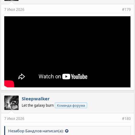
7 Июл 2026
#179
Sleepwalker
Let the galaxy burn
Команда форума
7 Июл 2026
#180
Незабор Бандлов написал(а):