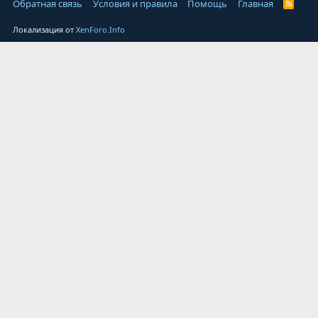
Обратная связь
Условия и правила
Помощь
Главная
Локализация от
XenForo.Info