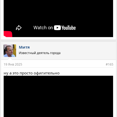
Митя
Известный деятель города
19 Янв 2025
#165
ну а это просто офигительно