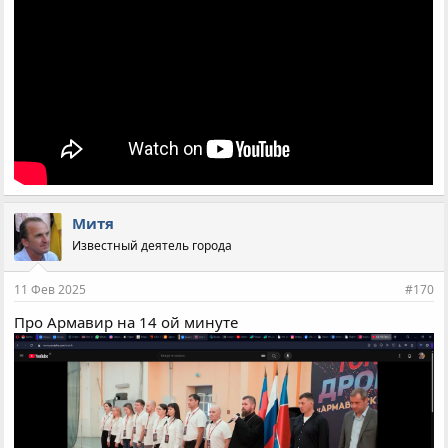
Митя
Известный деятель города
11 Фев 2025
#170
Про Армавир на 14 ой минуте