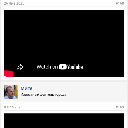
26 Янв 2025
#168
Митя
Известный деятель города
8 Фев 2025
#169