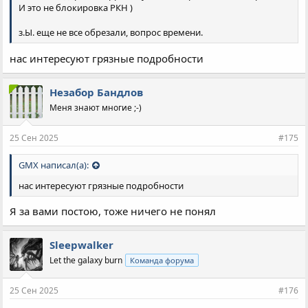
И это не блокировка РКН )
з.Ы. еще не все обрезали, вопрос времени.
нас интересуют грязные подробности
Незабор Бандлов
Меня знают многие ;-)
25 Сен 2025
#175
GMX написал(а):
нас интересуют грязные подробности
Я за вами постою, тоже ничего не понял
Sleepwalker
Let the galaxy burn
Команда форума
25 Сен 2025
#176