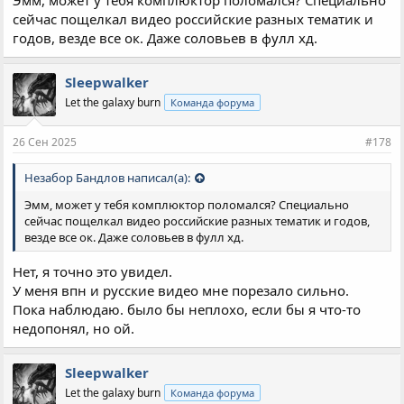
Эмм, может у тебя комплюктор поломался? Специально
сейчас пощелкал видео российские разных тематик и
годов, везде все ок. Даже соловьев в фулл хд.
Sleepwalker
Let the galaxy burn
Команда форума
26 Сен 2025
#178
Незабор Бандлов написал(а):
Эмм, может у тебя комплюктор поломался? Специально
сейчас пощелкал видео российские разных тематик и годов,
везде все ок. Даже соловьев в фулл хд.
Нет, я точно это увидел.
У меня впн и русские видео мне порезало сильно.
Пока наблюдаю. было бы неплохо, если бы я что-то
недопонял, но ой.
Sleepwalker
Let the galaxy burn
Команда форума