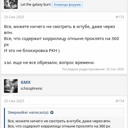
Let the galaxy burn
Команда форума
25 Сен 2025
#173
Все, можете ничего не смотреть в ютубе, даже через
впн.
Все, что содержит киррилицу отныне проклято на 360
px
И это не блокировка РКН )
з.Ы. еще не все обрезали, вопрос времени.
Последнее редактирование:
25 Сен 2025
GMX
schizophrenic
25 Сен 2025
#174
Sleepwalker написал(а):
Все, можете ничего не смотреть в ютубе, даже через впн.
Все, что содержит киррилицу отныне проклято на 360 px