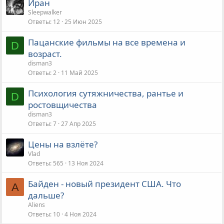
Иран
н
Sleepwalker
а
Ответы
12
25 Июн 2025
Пацанские фильмы на все времена и
D
возраст.
disman3
Ответы
2
11 Май 2025
Психология сутяжничества, рантье и
D
ростовщичества
disman3
Ответы
7
27 Апр 2025
Цены на взлёте?
Vlad
Ответы
565
13 Ноя 2024
Байден - новый президент США. Что
A
дальше?
Aliens
Ответы
10
4 Ноя 2024