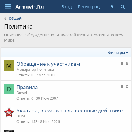
Вход
Регистрация
Общий
Политика
Описание - Обсуждение политической жизни в России и во всем
Мире.
Фильтры
З
З
Обращение к участникам
М
а
а
Модератор Политика
Ответы
0
7 Апр 2010
к
к
р
р
З
З
Правила
е
ы
D
а
а
Diesel
п
т
Ответы
0
30 Июн 2007
к
к
л
а
р
р
е
Украина, возможны ли военные действия?
е
ы
н
BONE
п
т
а
Ответы
153
8 Июл 2026
л
а
е