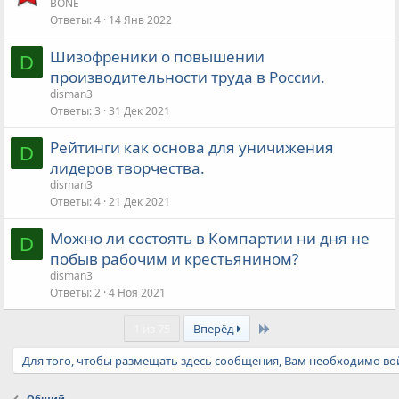
BONE
Ответы
4
14 Янв 2022
Шизофреники о повышении
D
производительности труда в России.
disman3
Ответы
3
31 Дек 2021
Рейтинги как основа для уничижения
D
лидеров творчества.
disman3
Ответы
4
21 Дек 2021
Можно ли состоять в Компартии ни дня не
D
побыв рабочим и крестьянином?
disman3
Ответы
2
4 Ноя 2021
Last
1 из 75
Вперёд
Для того, чтобы размещать здесь сообщения, Вам необходимо вой
Общий