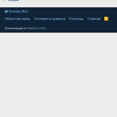
Russian (RU)
Обратная связь
Условия и правила
Помощь
Главная
Локализация от
XenForo.Info