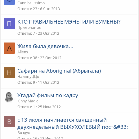
Canniballissimo
Ответы
23
6 Янв 2013
КТО ПРАВИЛЬНЕЕ МЭНЫ ИЛИ ВУМЕНЫ?
П
Примечание
Ответы
7
23 Окт 2012
Жила была девочка...
A
Aliens
Ответы
38
23 Окт 2012
Сафари на Аboriginal (Абрыгала)
Н
НаипнуЦЦо
Ответы
9
11 Окт 2012
Угадай фильм по кадру
J0nny Magic
Ответы
1
25 Июл 2012
с 13 июля начинается священный
В
двухнедельный ВЫХУХОЛЕВЫЙ пост&#33;
Воздух
Ответы
16
13 Июл 2012