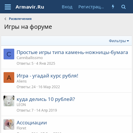
Вход
Регистрация
Развлечения
Игры на форуме
Фильтры
Простые игры типа камень-ножницы-бумага
C
Canniballissimo
Ответы
5
4 Янв 2025
Игра - угадай курс рубля!
A
Aliens
Ответы
24
16 Мар 2022
куда делись 10 рублей?
LEON
Ответы
7
14 Апр 2019
Ассоциации
Floret