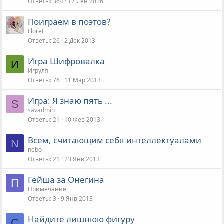
Ответы
364
17 Сен 2016
Поиграем в поэтов?
Floret
Ответы
26
2 Дек 2013
Игра Шифровалка
И
Игруля
Ответы
76
11 Мар 2013
Игра: Я знаю пять ...
S
savadmin
Ответы
21
10 Фев 2013
Всем, считающим себя интеллектуалами
N
nebo
Ответы
21
23 Янв 2013
Гейша за Онегина
П
Примечание
Ответы
3
9 Янв 2013
Найдите лишнюю фигуру
C