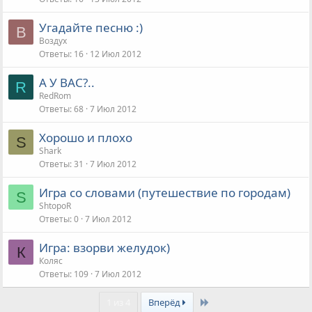
Угадайте песню :)
В
Воздух
Ответы
16
12 Июл 2012
А У ВАС?..
R
RedRom
Ответы
68
7 Июл 2012
Хорошо и плохо
S
Shark
Ответы
31
7 Июл 2012
Игра со словами (путешествие по городам)
S
ShtopoR
Ответы
0
7 Июл 2012
Игра: взорви желудок)
К
Коляс
Ответы
109
7 Июл 2012
Last
1 из 4
Вперёд