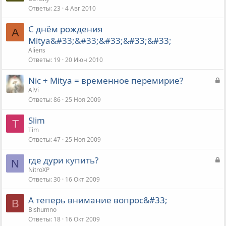
Ответы
23
4 Авг 2010
С днём рождения
A
Mitya&#33;&#33;&#33;&#33;&#33;
Aliens
Ответы
19
20 Июн 2010
З
Nic + Mitya = временное перемирие?
а
AlVi
Ответы
86
25 Ноя 2009
к
р
Slim
ы
T
Tim
т
Ответы
47
25 Ноя 2009
а
З
где дури купить?
N
а
NitroXP
Ответы
30
16 Окт 2009
к
р
А теперь внимание вопрос&#33;
ы
B
Bishumno
т
Ответы
18
16 Окт 2009
а