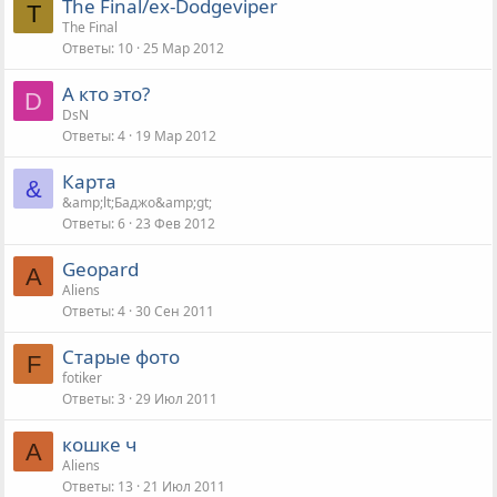
The Final/ex-Dodgeviper
T
The Final
Ответы
10
25 Мар 2012
А кто это?
D
DsN
Ответы
4
19 Мар 2012
Карта
&
&amp;lt;Баджо&amp;gt;
Ответы
6
23 Фев 2012
Geopard
A
Aliens
Ответы
4
30 Сен 2011
Старые фото
F
fotiker
Ответы
3
29 Июл 2011
кошке ч
A
Aliens
Ответы
13
21 Июл 2011