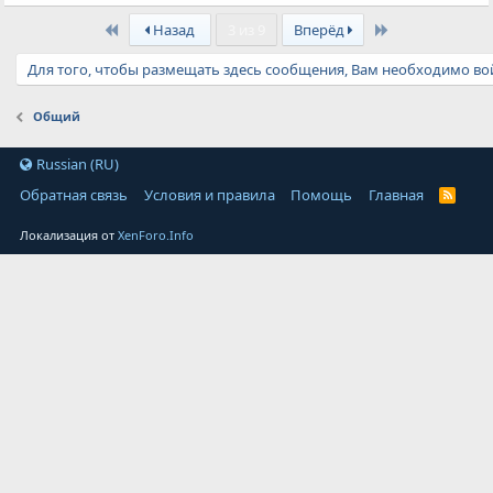
First
Last
Назад
3 из 9
Вперёд
Для того, чтобы размещать здесь сообщения, Вам необходимо вой
Общий
Russian (RU)
Обратная связь
Условия и правила
Помощь
Главная
Локализация от
XenForo.Info