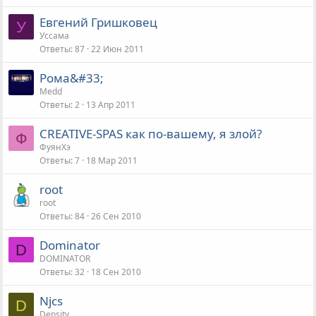
Евгений Гришковец
У
Уссама
Ответы
87
22 Июн 2011
Рома&#33;
Medd
Ответы
2
13 Апр 2011
CREATIVE-SPAS как по-вашему, я злой?
Ф
ФуянХэ
Ответы
7
18 Мар 2011
root
root
Ответы
84
26 Сен 2010
Dominator
D
DOMINATOR
Ответы
32
18 Сен 2010
Njcs
D
Density