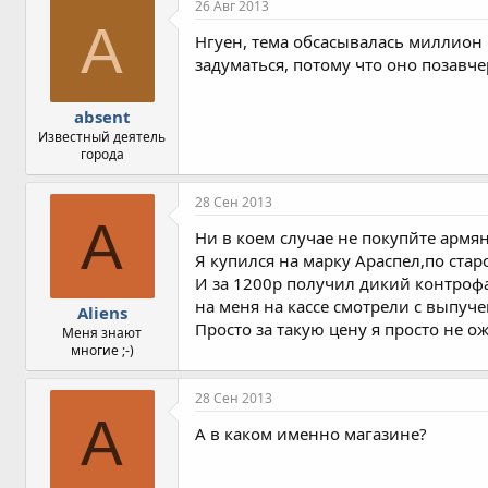
26 Авг 2013
A
Нгуен, тема обсасывалась миллион р
задуматься, потому что оно позавч
absent
Известный деятель
города
28 Сен 2013
A
Ни в коем случае не покупйте армя
Я купился на марку Араспел,по ста
И за 1200р получил дикий контроф
на меня на кассе смотрели с выпуче
Aliens
Просто за такую цену я просто не о
Меня знают
многие ;-)
28 Сен 2013
A
А в каком именно магазине?