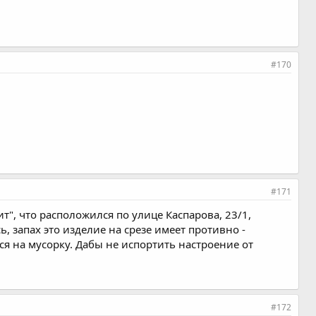
#170
#171
", что расположился по улице Каспарова, 23/1,
, запах это изделие на срезе имеет противно -
я на мусорку. Дабы не испортить настроение от
#172