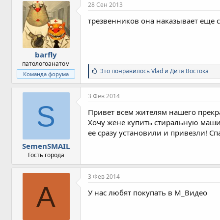
28 Сен 2013
трезвенников она наказывает еще с
barfly
патологоанатом
С
Это понравилось
Vlad
и
Дитя Востока
Команда форума
и
м
п
3 Фев 2014
а
S
т
Привет всем жителям нашего прекр
и
Хочу жене купить стиральную машин
и
ее сразу установили и привезли! Сп
:
SemenSMAIL
Гость города
3 Фев 2014
A
У нас любят покупать в М_Видео