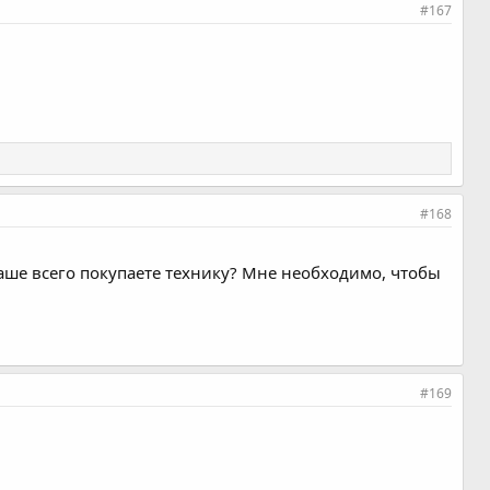
#167
#168
чаше всего покупаете технику? Мне необходимо, чтобы
#169