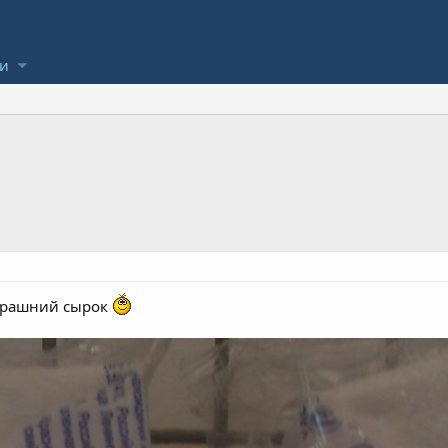
ли
втрашний сырок