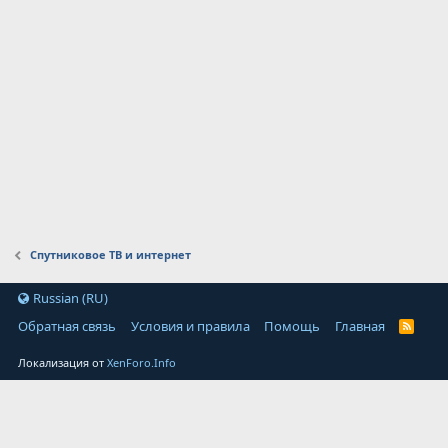
Спутниковое ТВ и интернет
Russian (RU)
Обратная связь
Условия и правила
Помощь
Главная
Локализация от
XenForo.Info