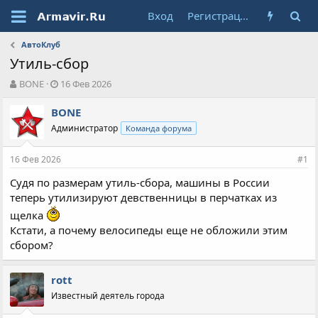
Вход
Регистрация
АвтоКлуб
Утиль-сбор
А
Д
BONE
16 Фев 2026
в
а
т
т
BONE
о
а
Администратор
Команда форума
р
н
т
а
16 Фев 2026
е
ч
#1
м
а
Судя по размерам утиль-сбора, машины в России
ы
л
теперь утилизируют девственницы в перчатках из
а
щелка
Кстати, а почему велосипеды еще не обложили этим
сбором?
rott
Известный деятель города