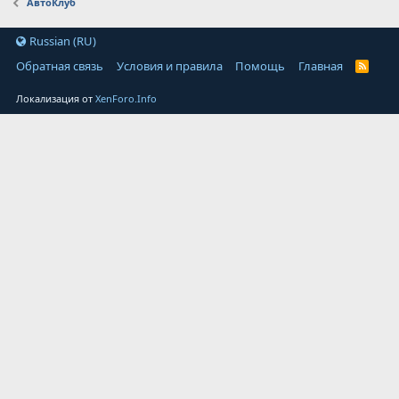
АвтоКлуб
Russian (RU)
Обратная связь
Условия и правила
Помощь
Главная
Локализация от
XenForo.Info