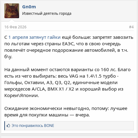
п
Gn0m
а
Известный деятель города
т
и
и
16 Фев 2026
#4
:
С
1 апреля затянут гайки
ещё больше: запретят завозить
по льготам через страны ЕАЭС, что в свою очередь
повлечёт очередное подорожание автомобилей, в т.ч.
б\у.
На данный момент остаются варианты со 160 лс. Благо
есть из чего выбирать: весь VAG на 1.4\1.5 турбо -
Гольфы, Октавии, А3, Q3, Q2, единичные модели
мерседесов A/CLA, BMX X1 / X2 и хороший выбор из
Кореи\Японии.
Ожидание экономически невыгодно, потому: лучшее
время для покупки машины — вчера.
С
Это понравилось
BONE
и
м