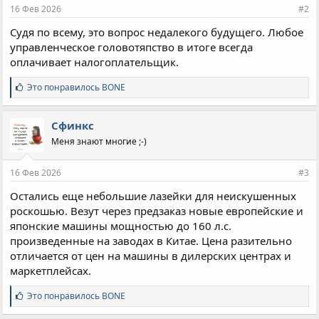
16 Фев 2026
#2
Судя по всему, это вопрос недалекого будущего. Любое
управленческое головотяпство в итоге всегда
оплачивает налогоплательщик.
С
Это понравилось
BONE
и
м
п
Сфинкс
а
Меня знают многие ;-)
т
и
и
16 Фев 2026
#3
:
Остались еще небольшие лазейки для неискушенных
роскошью. Везут через предзаказ новые европейские и
японские машины мощностью до 160 л.с.
произведенные на заводах в Китае. Цена разительно
отличается от цен на машины в дилерских центрах и
маркетплейсах.
С
Это понравилось
BONE
и
м