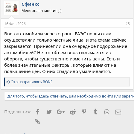
п
Сфинкс
а
Меня знают многие ;-)
т
и
и
16 Фев 2026
#5
:
Ввоз автомобили через страны ЕАЭС по льготам
осуществляли только частные лица, и эта схема сейчас
закрывается. Принесет ли она очередное подорожание
автомобилей? Не тот объем ввоза изымается из
оборота, чтобы существенно изменить цены. Есть и
более значительные факторы, которые влияют на
повышение цен. О них стыдливо умалчивается.
С
Это понравилось
BONE
и
м
Для того, чтобы здесь отвечать, Вам необходимо войти или зарег
п
а
т
и
Facebook
Twitter
Google+
Reddit
Pinterest
Tumblr
WhatsApp
Элект
Поделиться:
и
:
Ссылка