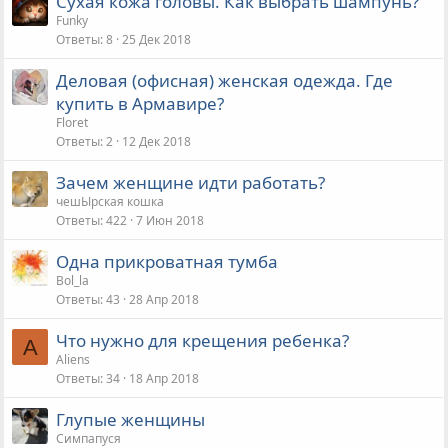
Сухая кожа головы. Как выбрать шампунь?
Funky
Ответы
8
25 Дек 2018
Деловая (офисная) женская одежда. Где
купить в Армавире?
Floret
Ответы
2
12 Дек 2018
Зачем женщине идти работать?
чешЫрская кошка
Ответы
422
7 Июн 2018
Одна прикроватная тумба
Bol_la
Ответы
43
28 Апр 2018
Что нужно для крещения ребенка?
A
Aliens
Ответы
34
18 Апр 2018
Глупые женщины
Симпапуся