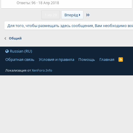
Ответы
96
18 Апр 2018
Last
1 из 29
Вперёд
Для того, чтобы размещать здесь сообщения, Вам необходимо вой
Общий
Russian (RU)
Обратная связь
Условия и правила
Помощь
Главная
Локализация от
XenForo.Info