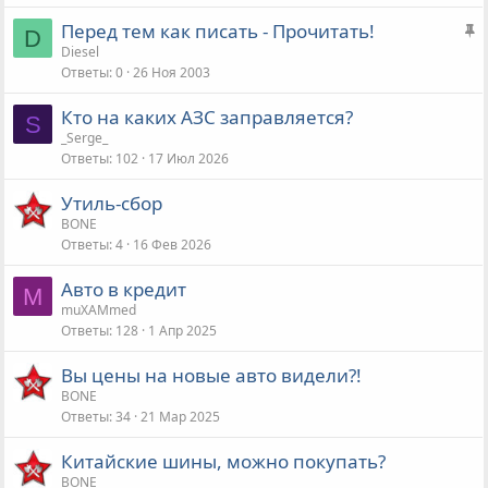
р
е
З
Перед тем как писать - Прочитать!
е
D
н
а
Diesel
п
а
Ответы
0
26 Ноя 2003
к
л
р
е
Кто на каких АЗС заправляется?
е
S
н
_Serge_
п
а
Ответы
102
17 Июл 2026
л
е
Утиль-сбор
н
BONE
а
Ответы
4
16 Фев 2026
Авто в кредит
M
muXAMmed
Ответы
128
1 Апр 2025
Вы цены на новые авто видели?!
BONE
Ответы
34
21 Мар 2025
Китайские шины, можно покупать?
BONE