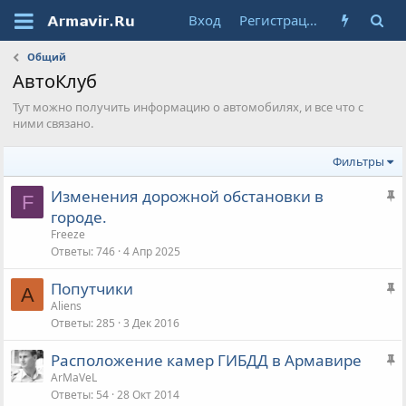
Вход
Регистрация
Общий
АвтоКлуб
Тут можно получить информацию о автомобилях, и все что с
ними связано.
Фильтры
З
Изменения дорожной обстановки в
F
а
городе.
к
Freeze
р
Ответы
746
4 Апр 2025
е
З
Попутчики
п
A
а
Aliens
л
Ответы
285
3 Дек 2016
к
е
р
н
З
Расположение камер ГИБДД в Армавире
е
а
а
ArMaVeL
п
Ответы
54
28 Окт 2014
к
л